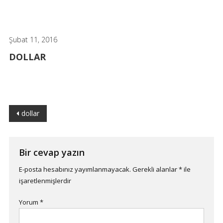
Şubat 11, 2016
DOLLAR
Yazı
dollar
dolaşımı
Bir cevap yazın
E-posta hesabınız yayımlanmayacak.
Gerekli alanlar
*
ile
işaretlenmişlerdir
Yorum
*